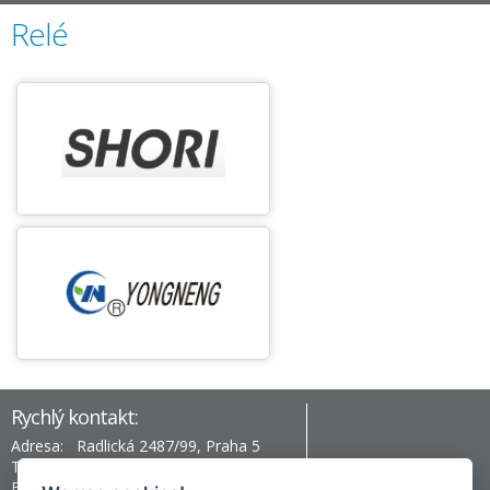
Relé
Rychlý kontakt:
Adresa:
Radlická 2487/99, Praha 5
Telefon:
+420 777 996 430
Email:
prag@hev-electronic.com