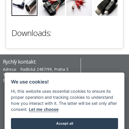
Downloads:
Rychlý kontakt:
Adresa:
Radlická 2487/99, Praha 5
Telefon:
+420 777 996 430
Email:
prag@hev-electronic.com
We use cookies!
Hi, this website uses essential cookies to ensure its
proper operation and tracking cookies to understand
Nepřehlédněte:
how you interact with it. The latter will be set only after
consent.
Vishay ENGINEER'S TOOLBOX
Let me choose
Accept all