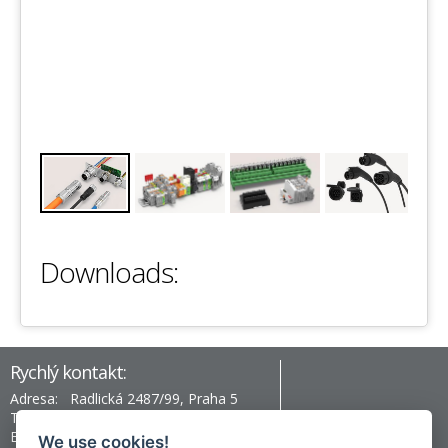
Downloads:
Rychlý kontakt:
Adresa:
Radlická 2487/99, Praha 5
Telefon:
+420 777 996 430
Email:
prag@hev-electronic.com
We use cookies!