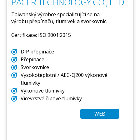
PACER TECHNOLOGY CO., LTD.
Taiwanský výrobce specializující se na
výrobu přepínačů, tlumivek a svorkovnic.
Certifikace: ISO 9001:2015
DIP přepínače
Přepínače
Svorkovnice
Vysokoteplotní / AEC-Q200 výkonové
tlumivky
Výkonové tlumivky
Vícevrstvé čipové tlumivky
WEB