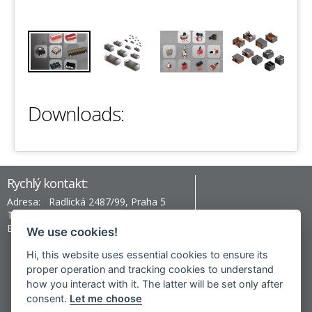
Downloads:
Rychlý kontakt:
Adresa:
Radlická 2487/99, Praha 5
Telefon:
+420 777 996 430
Email:
prag@hev-electronic.com
We use cookies!
Hi, this website uses essential cookies to ensure its
proper operation and tracking cookies to understand
Nepřehlédněte:
how you interact with it. The latter will be set only after
consent.
Let me choose
Vishay ENGINEER'S TOOLBOX