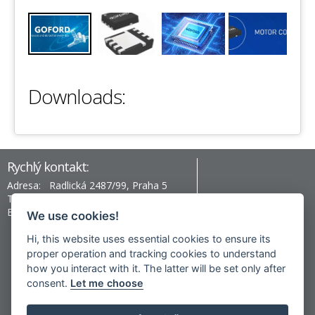
Downloads:
Rychlý kontakt:
Adresa:
Radlická 2487/99, Praha 5
Telefon:
+420 777 996 430
Email:
prag@hev-electronic.com
We use cookies!
Hi, this website uses essential cookies to ensure its
proper operation and tracking cookies to understand
Nepřehlédněte:
how you interact with it. The latter will be set only after
consent.
Let me choose
Vishay ENGINEER'S TOOLBOX