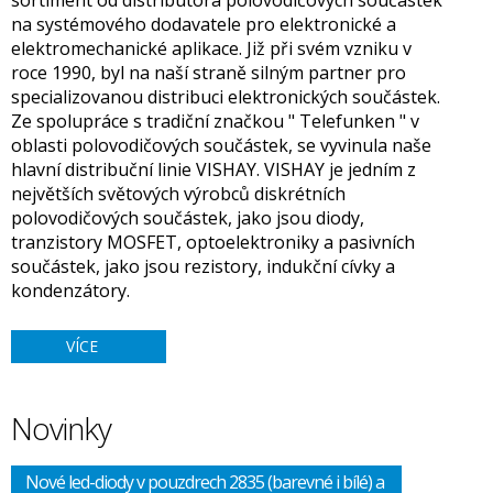
sortiment od distributora polovodičových součástek
na systémového dodavatele pro elektronické a
elektromechanické aplikace. Již při svém vzniku v
roce 1990, byl na naší straně silným partner pro
specializovanou distribuci elektronických součástek.
Ze spolupráce s tradiční značkou " Telefunken " v
oblasti polovodičových součástek, se vyvinula naše
hlavní distribuční linie VISHAY. VISHAY je jedním z
největších světových výrobců diskrétních
polovodičových součástek, jako jsou diody,
tranzistory MOSFET, optoelektroniky a pasivních
součástek, jako jsou rezistory, indukční cívky a
kondenzátory.
VÍCE
Novinky
Nové led-diody v pouzdrech 2835 (barevné i bílé) a