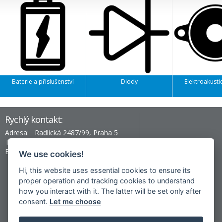
Baterie a příslušenství
Diody
Elektroakusti
Rychlý kontakt:
Adresa:
Radlická 2487/99, Praha 5
Telefon:
+420 777 996 430
Email:
prag@hev-electronic.com
We use cookies!
Hi, this website uses essential cookies to ensure its
proper operation and tracking cookies to understand
Nepřehlédněte:
how you interact with it. The latter will be set only after
consent.
Let me choose
Vishay ENGINEER'S TOOLBOX